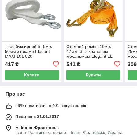
Трос буксирний 5т 5м х
Стяжний ремінь 10м х
Стяж
50мм з гаками Elegant
47мм, 3т з храповим
25мм
MAXI 101 820
механізмом Elegant EL
меха
101 807
101
417
541
309
₴
₴
Купити
Купити
Про нас
99% позитивних з 401 відгука за рік
Працює з 31.01.2017
м. Івано-Франківськ
Івано-Франківська область, Івано-Франківськ, Україна