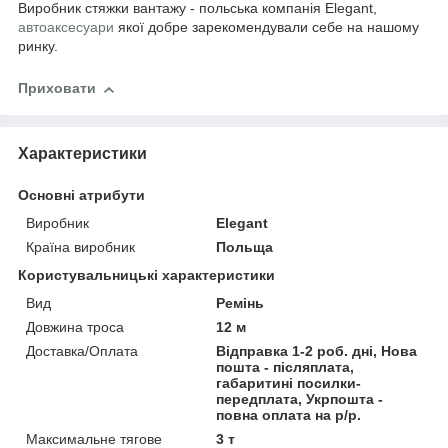
Виробник стяжки вантажу - польська компанія Elegant,
автоаксесуари
якої добре зарекомендували себе на нашому
ринку.
Приховати
Характеристики
Основні атрибути
Виробник
Elegant
Країна виробник
Польща
Користувальницькі характеристики
Вид
Ремінь
Довжина троса
12 м
Доставка/Оплата
Відправка 1-2 роб. дні, Нова
пошта - післяплата,
габаритині посилки-
передплата, Укрпошта -
повна оплата на р/р.
Максимальне тягове
3 т