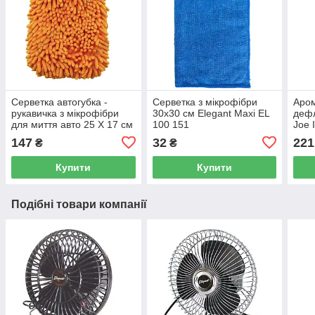
Серветка автогубка -
Серветка з мікрофібри
Аром
рукавичка з мікрофібри
30x30 см Elegant Maxi EL
дефл
для миття авто 25 Х 17 см
100 151
Joe 
Elegant Maxi EL 100 153
LJL
147
32
221
₴
₴
Купити
Купити
Подібні товари компанії