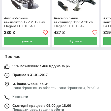
Автомобільний
Автомобільний
Авто
вентилятор 12V Ø 127мм
вентилятор 12V Ø 20 см
вент
Elegant EL 101 540
Elegant EL 101 542
Вт E
553
330
427
319
₴
₴
Купити
Купити
Про нас
99% позитивних з 400 відгуків за рік
Працює з 31.01.2017
м. Івано-Франківськ
Івано-Франківська область, Івано-Франківськ, Україна
Контакти
Сьогодні працює з 09:00 до 18:00
Показати весь графік роботи