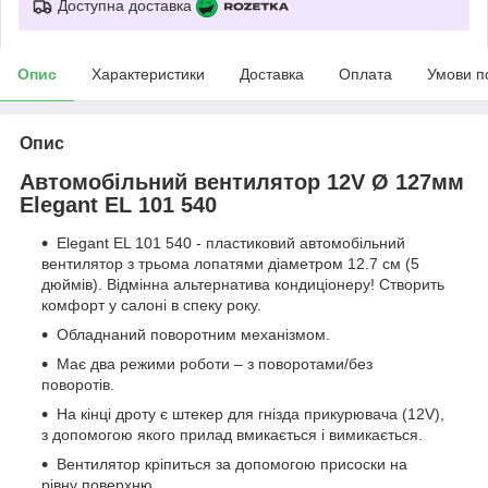
Доступна доставка
Опис
Характеристики
Доставка
Оплата
Умови п
Опис
Автомобільний вентилятор 12V Ø 127мм
Elegant EL 101 540
Elegant EL 101 540 - пластиковий автомобільний
вентилятор з трьома лопатями діаметром 12.7 см (5
дюймів). Відмінна альтернатива кондиціонеру! Створить
комфорт у салоні в спеку року.
Обладнаний поворотним механізмом.
Має два режими роботи – з поворотами/без
поворотів.
На кінці дроту є штекер для гнізда прикурювача (12V),
з допомогою якого прилад вмикається і вимикається.
Вентилятор кріпиться за допомогою присоски на
рівну поверхню.