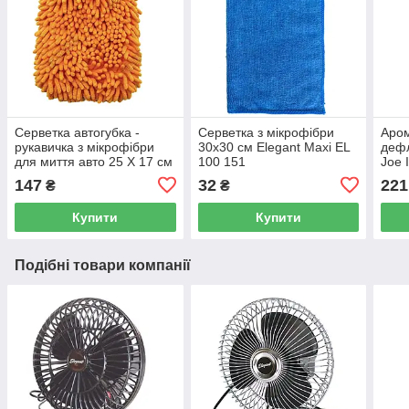
Серветка автогубка -
Серветка з мікрофібри
Аром
рукавичка з мікрофібри
30x30 см Elegant Maxi EL
дефл
для миття авто 25 Х 17 см
100 151
Joe 
Elegant Maxi EL 100 153
LJL
147
32
221
₴
₴
Купити
Купити
Подібні товари компанії