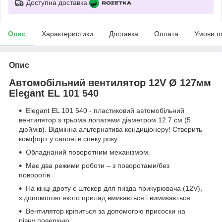
Доступна доставка
Опис
Характеристики
Доставка
Оплата
Умови п
Опис
Автомобільний вентилятор 12V Ø 127мм
Elegant EL 101 540
Elegant EL 101 540 - пластиковий автомобільний
вентилятор з трьома лопатями діаметром 12.7 см (5
дюймів). Відмінна альтернатива кондиціонеру! Створить
комфорт у салоні в спеку року.
Обладнаний поворотним механізмом.
Має два режими роботи – з поворотами/без
поворотів.
На кінці дроту є штекер для гнізда прикурювача (12V),
з допомогою якого прилад вмикається і вимикається.
Вентилятор кріпиться за допомогою присоски на
рівну поверхню.