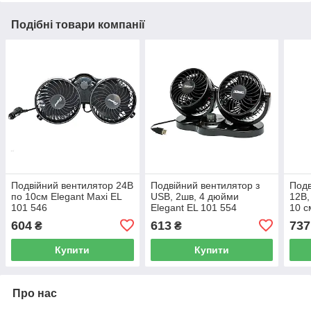
Подібні товари компанії
Подвійний вентилятор 24В
Подвійний вентилятор з
Подв
по 10см Elegant Maxi EL
USB, 2шв, 4 дюйми
12В,
101 546
Elegant EL 101 554
10 с
558
604
613
737
₴
₴
Купити
Купити
Про нас