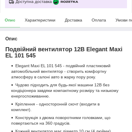
Доступна доставка
Опис
Характеристики
Доставка
Оплата
Умови п
Опис
Подвійний вентилятор 12В Elegant Maxi
EL 101 545
Elegant Maxi EL 101 545 - подвійний пластиковий
автомобільний вентилятор - створить комфортну
атмосферу в салоні авто в жарку пору року.
Чудово підходить для будь-якої машини 12В без
кондіціонера завдяки компактному розміру та низькому
енергоспоживанню.
Кріплення - односторонній скочт (входити в
комплект).
Конструкція з двома поворотними головками, що
повертаються на 360 градусів.
Кожний вентилятор має діаметр 10 см (4 дюйми).