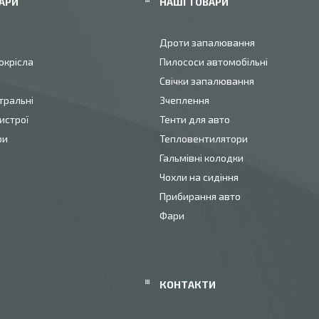
АРИ
НАШІ ТОВАРИ
и
Дроти запалювання
окрісла
Пилососи автомобільні
Свічки запалювання
тральні
Зчеплення
истрої
Тенти для авто
ри
Тепловентилятори
Гальмівні колодки
Чохли на сидіння
Прибирання авто
Фари