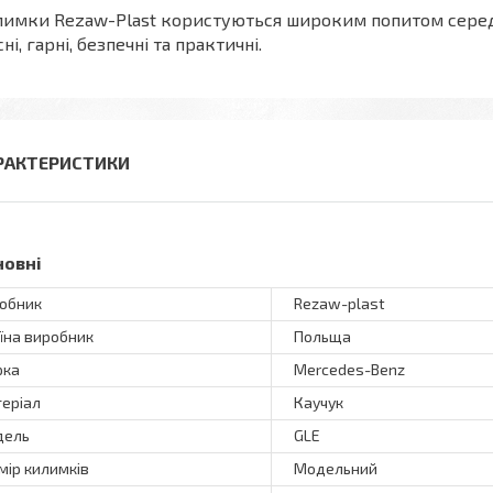
имки Rezaw-Plast користуються широким попитом серед в
сні, гарні, безпечні та практичні.
РАКТЕРИСТИКИ
новні
обник
Rezaw-plast
їна виробник
Польща
рка
Mercedes-Benz
еріал
Каучук
дель
GLE
мір килимків
Модельний