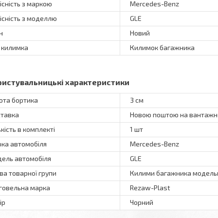
існість з маркою
Mercedes-Benz
існість з моделлю
GLE
н
Новий
 килимка
Килимок багажника
ристувальницькі характеристики
ота бортика
3 см
тавка
Новою поштою на вантажне
ькість в комплекті
1 шт
ка автомобіля
Mercedes-Benz
ель автомобіля
GLE
ва товарної групи
Килими багажника модель
говельна марка
Rezaw-Plast
ір
Чорний