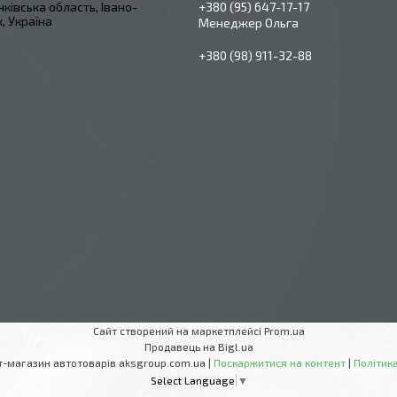
ківська область, Івано-
+380 (95) 647-17-17
, Україна
Менеджер Ольга
+380 (98) 911-32-88
Сайт створений на маркетплейсі
Prom.ua
Продавець на Bigl.ua
AksGroup Інтернет-магазин автотоварів aksgroup.com.ua |
Поскаржитися на контент
|
Політика
Select Language
▼