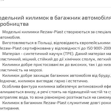
дельний килимок в багажник автомобіля
робництва
Модельні килимки Rezaw-Plast створюються за спеціал
автомобіля.
Виготовляються в Польщі, відповідають європейськими
Rezaw-Plast сертифікована у відповідності до ISO 9001-200
Матеріал - синтетичний каучук (ТРЕ). Даний матеріал ма
еластичний, міцний, стійкий до дії хімічних сполук, легкий
Килимки добре пристосовані як до високих, так і до ни
еластичність на морозі.
Килимок добре захищає багажник автомобіля від бруду, 
Водночас, килимок виглядає гарно і естетично.
Особлива фактура килимка забезпечує антиковзкий ефек
залишаються внизу, а речі стоять на підвищеній чистій та 
потрапляє вода, то вона рівномірно розтікається на самому
Килимок в багажник Rezaw-Plast служитиме довгі роки, 
витирання.