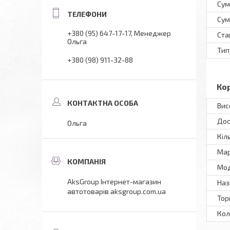
Сум
Сум
+380 (95) 647-17-17
Менеджер
Ста
Ольга
Тип
+380 (98) 911-32-88
Ко
Вис
Дос
Ольга
Кіл
Мар
Мод
AksGroup Інтернет-магазин
Наз
автотоварів aksgroup.com.ua
Тор
Кол