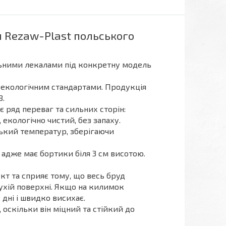
 Rezaw-Plast польського
ьними лекалами під конкретну модель
 екологічним стандартами. Продукція
8.
є ряд переваг та сильних сторін:
, екологічно чистий, без запаху.
зький температур, зберігаючи
адже має бортики біля 3 см висотою.
т та сприяє тому, що весь бруд
сухій поверхні. Якщо на килимок
 дні і швидко висихає.
оскільки він міцний та стійкий до